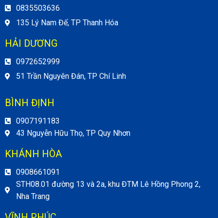
0835503636
135 Lý Nam Đế, TP Thanh Hóa
HẢI DƯƠNG
0972652999
51 Trần Nguyên Đán, TP Chí Linh
BÌNH ĐỊNH
0907191183
43 Nguyễn Hữu Thọ, TP Quy Nhơn
KHÁNH HÒA
0908661091
STH08.01 đường 13 và 2a, khu ĐTM Lê Hồng Phong 2,
Nha Trang
VĨNH PHÚC