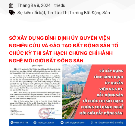
Tháng Ba 8, 2024
triedu
Sự kiện nổi bật
,
Tin Tức Thị Trường Bất Động Sản
SỞ XÂY DỰNG BÌNH ĐỊNH ỦY QUYỀN VIỆN
NGHIÊN CỨU VÀ ĐÀO TẠO BẤT ĐỘNG SẢN TỔ
CHỨC KỲ THI SÁT HẠCH CHỨNG CHỈ HÀNH
NGHỀ MÔI GIỚI BẤT ĐỘNG SẢN