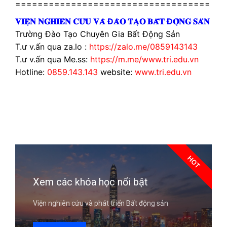
===================================
𝐕𝐈𝐄̣̂𝐍 𝐍𝐆𝐇𝐈𝐄̂𝐍 𝐂𝐔̛́𝐔 𝐕𝐀̀ Đ𝐀̀𝐎 𝐓𝐀̣𝐎 𝐁𝐀̂́𝐓 Đ𝐎̣̂𝐍𝐆 𝐒𝐀̉𝐍
Trường Đào Tạo Chuyên Gia Bất Động Sản
T.ư v.ấn qua za.lo :
https://zalo.me/0859143143
T.ư v.ấn qua Me.ss:
https://m.me/www.tri.edu.vn
Hotline:
0859.143.143
website:
www.tri.edu.vn
HOT
Xem các khóa học nổi bật
Viện nghiên cứu và phát triển Bất động sản