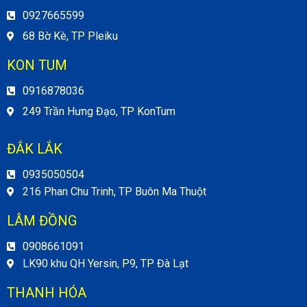
0927665599
68 Bờ Kè, TP Pleiku
KON TUM
0916878036
249 Trần Hưng Đạo, TP KonTum
ĐẮK LẮK
0935050504
216 Phan Chu Trinh, TP Buôn Ma Thuột
LÂM ĐỒNG
0908661091
LK90 khu QH Yersin, P9, TP Đà Lạt
THANH HÓA