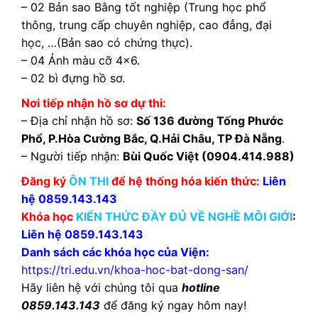
– 02 Bản sao Bằng tốt nghiệp (Trung học phổ
thông, trung cấp chuyên nghiệp, cao đẳng, đại
học, …(Bản sao có chứng thực).
– 04 Ảnh màu cỡ 4×6.
– 02 bì đựng hồ sơ.
Nơi tiếp nhận hồ sơ dự thi:
– Địa chỉ nhận hồ sơ:
Số 136 đường Tống Phước
Phổ, P.Hòa Cường Bắc, Q.Hải Châu, TP Đà Nẵng
.
– Người tiếp nhận:
Bùi Quốc Việt (0904.414.988)
Đăng ký
ÔN THI
để hệ thống hóa kiến thức:
Liên
hệ 0859.143.143
Khóa học
KIẾN THỨC ĐẦY ĐỦ VỀ NGHỀ MÔI GIỚI
:
Liên hệ 0859.143.143
Danh sách các khóa học của Viện:
https://tri.edu.vn/khoa-hoc-bat-dong-san/
Hãy liên hệ với chúng tôi qua
hotline
0859.143.143
để đăng ký ngay hôm nay!