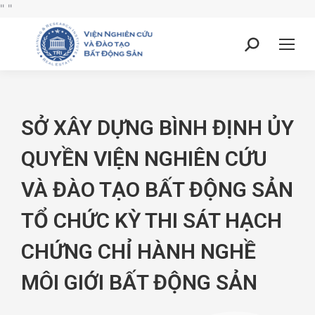
"
"
SỞ XÂY DỰNG BÌNH ĐỊNH ỦY
QUYỀN VIỆN NGHIÊN CỨU
VÀ ĐÀO TẠO BẤT ĐỘNG SẢN
TỔ CHỨC KỲ THI SÁT HẠCH
CHỨNG CHỈ HÀNH NGHỀ
MÔI GIỚI BẤT ĐỘNG SẢN