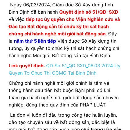
Ngày 06/03/2024, Giám đốc Sở Xây dựng tỉnh
Bình Định đã ban hành
Quyết định số 51/QĐ-SXD
về việc
tiếp tục ủy quyền cho Viện Nghiên cứu và
Đào tạo Bất động sản tổ chức kỳ thi sát hạch
chứng chỉ hành nghề môi giới bất động sản
. Đây
là
năm thứ 5 liên tiếp
Viện được Sở Xây dựng tin
tưởng, ủy quyền tổ chức kỳ thi sát hạch chứng chỉ
hành nghề Môi giới Bất động sản tại Bình Định.
Link quyết định
:
QD So 51_QĐ SXD_06.03.2024 Uy
Quyen To Chuc Thi CCMG Tai Binh Dinh
Chứng chỉ hành nghề môi giới chính là tấm vé
thông hành đầu tiên bắt buộc BẠN phải có khi
tham gia hành nghề môi giới bất động sản chuyên
nghiệp, đúng theo quy định của PHÁP LUẬT.
Là đơn vị luôn đi đầu trong công tác huấn luyện,
đào tạo chuyên sâu về bất động sản, đặc biệt là
môi giới bất động sản, Viện luôn
chú trọng vào xây