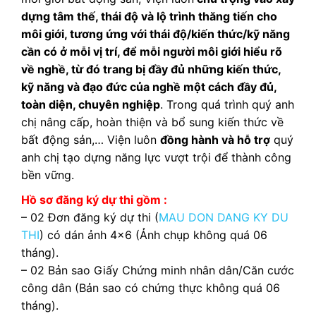
dựng tâm thế, thái độ và lộ trình thăng tiến cho
môi giới, tương ứng với thái độ/kiến thức/kỹ năng
cần có ở mỗi vị trí, để mỗi người môi giới hiểu rõ
về nghề, từ đó trang bị đầy đủ những kiến thức,
kỹ năng và đạo đức của nghề một cách đầy đủ,
toàn diện, chuyên nghiệp
. Trong quá trình quý anh
chị nâng cấp, hoàn thiện và bổ sung kiến thức về
bất động sản,… Viện luôn
đồng hành và hỗ trợ
quý
anh chị tạo dựng năng lực vượt trội để thành công
bền vững.
Hồ sơ đăng ký dự thi gồm :
– 02 Đơn đăng ký dự thi (
MAU DON DANG KY DU
THI
) có dán ảnh 4×6 (Ảnh chụp không quá 06
tháng).
– 02 Bản sao Giấy Chứng minh nhân dân/Căn cước
công dân (Bản sao có chứng thực không quá 06
tháng).