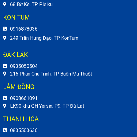
68 Bờ Kè, TP Pleiku
KON TUM
0916878036
249 Trần Hưng Đạo, TP KonTum
ĐẮK LẮK
0935050504
216 Phan Chu Trinh, TP Buôn Ma Thuột
LÂM ĐỒNG
0908661091
LK90 khu QH Yersin, P9, TP Đà Lạt
THANH HÓA
0835503636