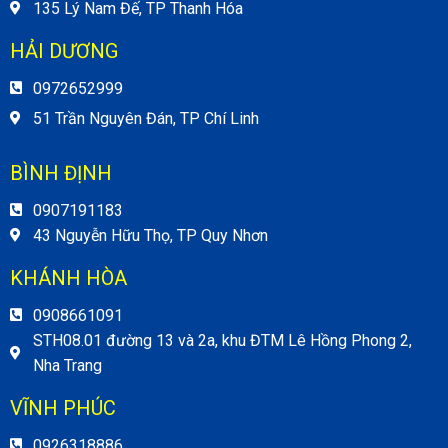
135 Lý Nam Đế, TP Thanh Hóa
HẢI DƯƠNG
0972652999
51 Trần Nguyên Đán, TP Chí Linh
BÌNH ĐỊNH
0907191183
43 Nguyễn Hữu Thọ, TP Quy Nhơn
KHÁNH HÒA
0908661091
STH08.01 đường 13 và 2a, khu ĐTM Lê Hồng Phong 2,
Nha Trang
VĨNH PHÚC
0926318886