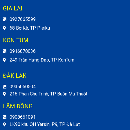
GIA LAI
0927665599
68 Bờ Kè, TP Pleiku
KON TUM
0916878036
249 Trần Hưng Đạo, TP KonTum
ĐẮK LẮK
0935050504
216 Phan Chu Trinh, TP Buôn Ma Thuột
LÂM ĐỒNG
0908661091
LK90 khu QH Yersin, P9, TP Đà Lạt