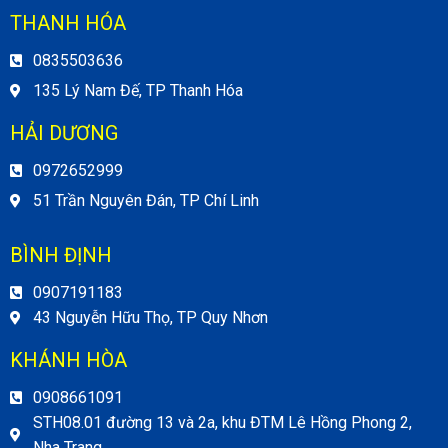
THANH HÓA
0835503636
135 Lý Nam Đế, TP Thanh Hóa
HẢI DƯƠNG
0972652999
51 Trần Nguyên Đán, TP Chí Linh
BÌNH ĐỊNH
0907191183
43 Nguyễn Hữu Thọ, TP Quy Nhơn
KHÁNH HÒA
0908661091
STH08.01 đường 13 và 2a, khu ĐTM Lê Hồng Phong 2,
Nha Trang