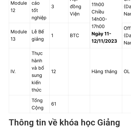
Module
cáo
11h00
3
đồng
(D
12
tốt
Chiều
Viện
Na
nghiệp
14h00-
17h00
Off
Module
Lễ Bế
Ngày 11-
1
BTC
(D
13
giảng
12/11/2023
Na
Thực
hành
và bổ
IV.
12
Hàng tháng
OL
sung
kiến
thức
Tổng
61
Cộng
Thông tin về khóa học Giảng