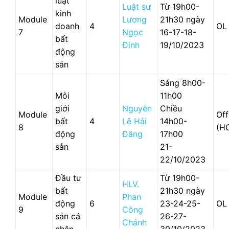
luật
Luật sư
Từ 19h00-
kinh
Module
Lương
21h30 ngày
doanh
4
OL
7
Ngọc
16-17-18-
bất
Đinh
19/10/2023
động
sản
Sáng 8h00-
Môi
11h00
giới
Nguyễn
Chiều
Module
Off
bất
4
Lê Hải
14h00-
8
(H
động
Đăng
17h00
sản
21-
22/10/2023
Đầu tư
Từ 19h00-
HLV.
bất
21h30 ngày
Module
Phan
động
6
23-24-25-
OL
9
Công
sản cá
26-27-
Chánh