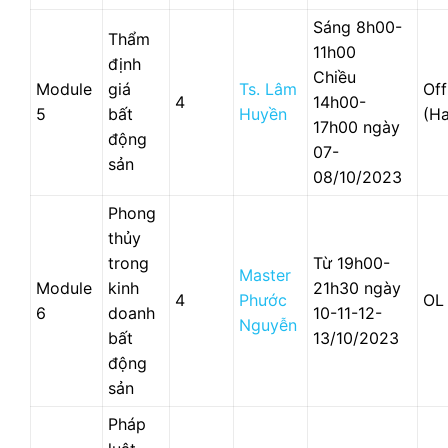
Sáng 8h00-
Thẩm
11h00
định
Chiều
Module
giá
Ts. Lâm
Off
4
14h00-
5
bất
Huyền
(Ha
17h00 ngày
động
07-
sản
08/10/2023
Phong
thủy
trong
Từ 19h00-
Master
Module
kinh
21h30 ngày
4
Phước
OL
6
doanh
10-11-12-
Nguyễn
bất
13/10/2023
động
sản
Pháp