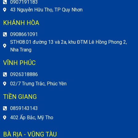
0907191183
43 Nguyễn Hữu Thọ, TP Quy Nhơn
KHÁNH HÒA
0908661091
STH08.01 đường 13 và 2a, khu ĐTM Lê Hồng Phong 2,
Nha Trang
VĨNH PHÚC
0926318886
02/7 Trưng Trắc, Phúc Yên
TIỀN GIANG
0859143143
402 Ấp Bắc, Mỹ Tho
BÀ RỊA - VŨNG TÀU