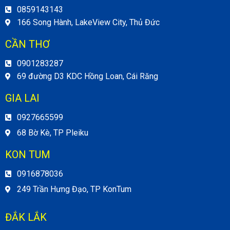
0859143143
166 Song Hành, LakeView City, Thủ Đức
CẦN THƠ
0901283287
69 đường D3 KDC Hồng Loan, Cái Răng
GIA LAI
0927665599
68 Bờ Kè, TP Pleiku
KON TUM
0916878036
249 Trần Hưng Đạo, TP KonTum
ĐẮK LẮK