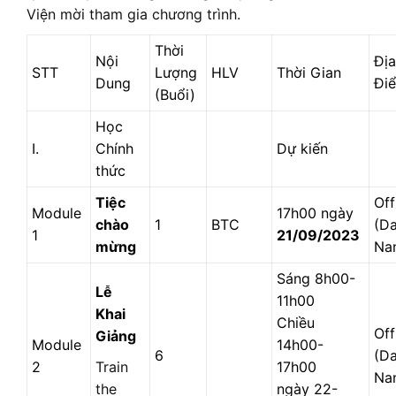
Viện mời tham gia chương trình.
Thời
Nội
Địa
STT
Lượng
HLV
Thời Gian
Dung
Đi
(Buổi)
Học
I.
Chính
Dự kiến
thức
Tiệc
Off
Module
17h00 ngày
chào
1
BTC
(D
1
21/09/2023
mừng
Na
Sáng 8h00-
Lễ
11h00
Khai
Chiều
Off
Giảng
Module
14h00-
6
(D
2
Train
17h00
Na
the
ngày 22-