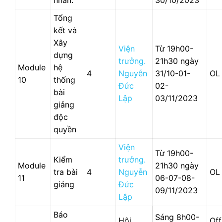
nhân.
30/10/2023
Tổng
kết và
Xây
Viện
Từ 19h00-
dựng
trưởng.
21h30 ngày
Module
hệ
4
Nguyễn
31/10-01-
OL
10
thống
Đức
02-
bài
Lập
03/11/2023
giảng
độc
quyền
Viện
Từ 19h00-
Kiểm
trưởng.
Module
21h30 ngày
tra bài
4
Nguyễn
OL
11
06-07-08-
giảng
Đức
09/11/2023
Lập
Báo
Sáng 8h00-
Hội
Off