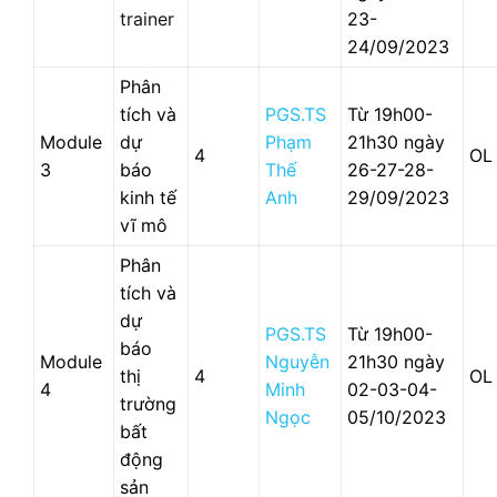
trainer
23-
24/09/2023
Phân
tích và
PGS.TS
Từ 19h00-
Module
dự
Phạm
21h30 ngày
4
OL
3
báo
Thế
26-27-28-
kinh tế
Anh
29/09/2023
vĩ mô
Phân
tích và
dự
PGS.TS
Từ 19h00-
báo
Module
Nguyễn
21h30 ngày
thị
4
OL
4
Minh
02-03-04-
trường
Ngọc
05/10/2023
bất
động
sản