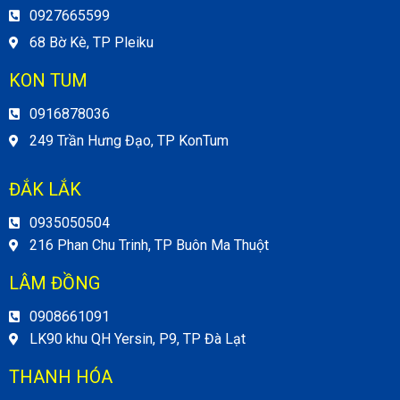
0927665599
68 Bờ Kè, TP Pleiku
KON TUM
0916878036
249 Trần Hưng Đạo, TP KonTum
ĐẮK LẮK
0935050504
216 Phan Chu Trinh, TP Buôn Ma Thuột
LÂM ĐỒNG
0908661091
LK90 khu QH Yersin, P9, TP Đà Lạt
THANH HÓA