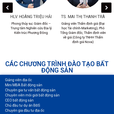
HLV. HOÀNG TRIỆU HẢI
TS. MAI THỊ THANH TRÀ
ào
Phong thủy sư; Giám đốc –
Giảng viên Thẩm định giá (Đại
Trung tâm Nghiên cứu Địa lý
học Tài chính-Marketing); Phó
p
Kiến trúc Phương Đông
Tổng Giám đốc, Thẩm định viên
về giá (Công ty TNHH Thẩm
định giá Nova)
CÁC CHƯƠNG TRÌNH ĐÀO TẠO BẤT
ĐỘNG SẢN
Giảng viên địa ốc
Mini MBA Bất động sản
Chuyên gia tư vấn bất động sản
Chuyên viên môi giới bất động sản​
CEO bất động sản
Chủ đầu tư dự án BĐS
Chuyên gia đầu tư địa ốc​