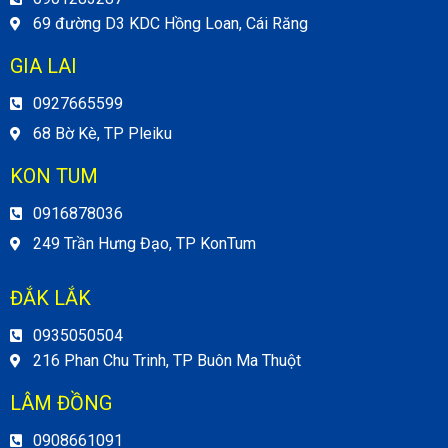
69 đường D3 KDC Hồng Loan, Cái Răng
GIA LAI
0927665599
68 Bờ Kè, TP Pleiku
KON TUM
0916878036
249 Trần Hưng Đạo, TP KonTum
ĐẮK LẮK
0935050504
216 Phan Chu Trinh, TP Buôn Ma Thuột
LÂM ĐỒNG
0908661091