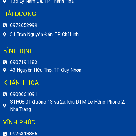
135 Lý Nam Đế, TP Thanh Hóa
HẢI DƯƠNG
0972652999
51 Trần Nguyên Đán, TP Chí Linh
BÌNH ĐỊNH
0907191183
43 Nguyễn Hữu Thọ, TP Quy Nhơn
KHÁNH HÒA
0908661091
STH08.01 đường 13 và 2a, khu ĐTM Lê Hồng Phong 2,
Nha Trang
VĨNH PHÚC
0926318886