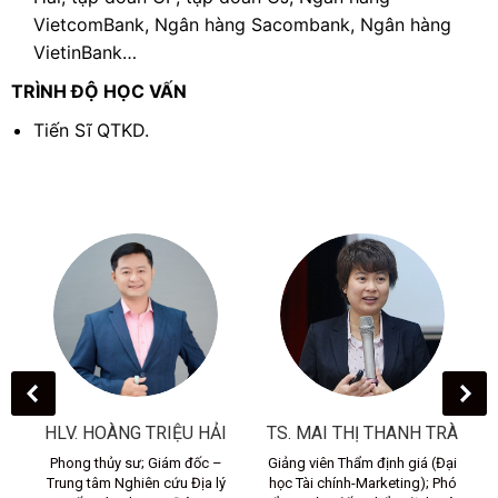
VietcomBank, Ngân hàng Sacombank, Ngân hàng
VietinBank…
TRÌNH ĐỘ HỌC VẤN
Tiến Sĩ QTKD.
HLV. HOÀNG TRIỆU HẢI
TS. MAI THỊ THANH TRÀ
ào
Phong thủy sư; Giám đốc –
Giảng viên Thẩm định giá (Đại
Trung tâm Nghiên cứu Địa lý
học Tài chính-Marketing); Phó
p