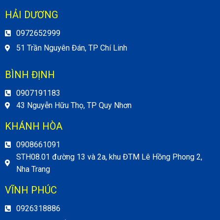
HẢI DƯƠNG
0972652999
51 Trần Nguyên Đán, TP Chí Linh
BÌNH ĐỊNH
0907191183
43 Nguyễn Hữu Thọ, TP Quy Nhơn
KHÁNH HÒA
0908661091
STH08.01 đường 13 và 2a, khu ĐTM Lê Hồng Phong 2,
Nha Trang
VĨNH PHÚC
0926318886