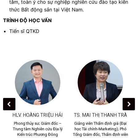
tâm, toàn ý cho sự nghiệp nghiên cứu đào tạo kiến
thức Bất động sản tại Việt Nam.
TRÌNH ĐỘ HỌC VẤN
Tiến sĩ QTKD
HLV. HOÀNG TRIỆU HẢI
TS. MAI THỊ THANH TRÀ
ào
Phong thủy sư; Giám đốc –
Giảng viên Thẩm định giá (Đại
Trung tâm Nghiên cứu Địa lý
học Tài chính-Marketing); Phó
p
Kiến trúc Phương Đông
Tổng Giám đốc, Thẩm định viên