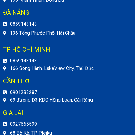
ĐÀ NẴNG
0859143143
136 Tống Phước Phổ, Hải Châu
TP HỒ CHÍ MINH
0859143143
166 Song Hành, LakeView City, Thủ Đức
CẦN THƠ
0901283287
69 đường D3 KDC Hồng Loan, Cái Răng
GIA LAI
0927665599
68 Bờ Kè, TP Pleiku