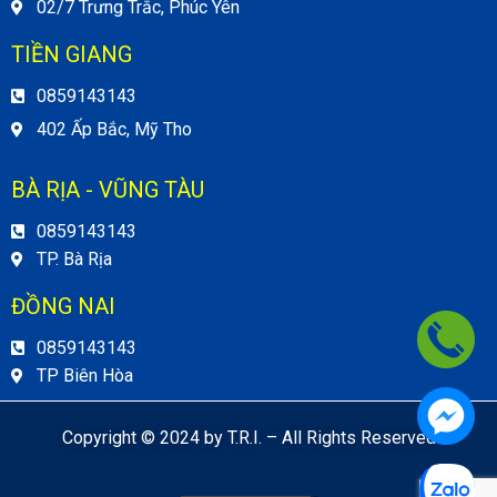
02/7 Trưng Trắc, Phúc Yên
TIỀN GIANG
0859143143
402 Ấp Bắc, Mỹ Tho
BÀ RỊA - VŨNG TÀU
0859143143
TP. Bà Rịa
ĐỒNG NAI
0859143143
TP Biên Hòa
Copyright © 2024 by T.R.I. – All Rights Reserved