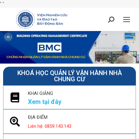
"
"
KHOÁ HỌC QUẢN LÝ VẬN HÀNH NHÀ
CHUNG CƯ
KHAI GIẢNG
Xem tại đây
ĐỊA ĐIỂM
Liên hệ: 0859.143.143