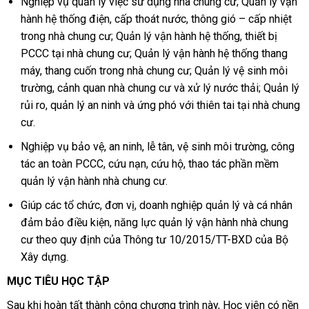
Nghiệp vụ quản lý việc sử dụng nhà chung cư; Quản lý vận
hành hệ thống điện, cấp thoát nước, thông gió – cấp nhiệt
trong nhà chung cư; Quản lý vận hành hệ thống, thiết bị
PCCC tại nhà chung cư; Quản lý vận hành hệ thống thang
máy, thang cuốn trong nhà chung cư; Quản lý vệ sinh môi
trường, cảnh quan nhà chung cư và xử lý nước thải; Quản lý
rủi ro, quản lý an ninh và ứng phó với thiên tai tại nhà chung
cư.
Nghiệp vụ bảo vệ, an ninh, lễ tân, vệ sinh môi trường, công
tác an toàn PCCC, cứu nạn, cứu hộ, thao tác phần mềm
quản lý vận hành nhà chung cư.
Giúp các tổ chức, đơn vị, doanh nghiệp quản lý và cá nhân
đảm bảo điều kiện, năng lực quản lý vận hành nhà chung
cư theo quy định của Thông tư 10/2015/TT-BXD của Bộ
Xây dựng.
MỤC TIÊU HỌC TẬP
Sau khi hoàn tất thành công chương trình này, Học viên có nền