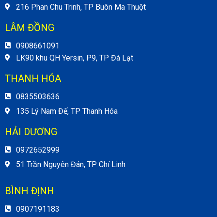
216 Phan Chu Trinh, TP Buôn Ma Thuột
LÂM ĐỒNG
0908661091
LK90 khu QH Yersin, P9, TP Đà Lạt
THANH HÓA
0835503636
135 Lý Nam Đế, TP Thanh Hóa
HẢI DƯƠNG
0972652999
51 Trần Nguyên Đán, TP Chí Linh
BÌNH ĐỊNH
0907191183