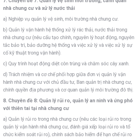
7. Chuyên đề 7: Quản lý vệ sinh môi trường, cảnh quan
nhà chung cư và xử lý nước thải
a) Nghiệp vụ quản lý vệ sinh, môi trường nhà chung cư.
b) Quản lý vận hành hệ thống xử lý rác thải, nước thải trong
nhà chung cư (nêu cấu tạo chính, nguyên lý hoạt động, nguyên
tắc bảo trì, bảo dưỡng hệ thống và việc xử lý và việc xử lý sự
cố kỹ thuật trong vận hành).
c) Quy trình hoạt động diệt côn trùng và chăm sóc cây xanh.
d) Trách nhiệm và cơ chế phối hợp giữa đơn vị quản lý vận
hành nhà chung cư với chủ đầu tư, Ban quản trị nhà chung cư,
chính quyền địa phương và cơ quan quản lý môi trường đô thị.
8. Chuyên đề 8: Quản lý rủi ro, quản lý an ninh và ứng phó
với thiên tai tại nhà chung cư
a) Quản lý rủi ro trong nhà chung cư (nêu các loại rủi ro trong
quản lý vận hành nhà chung cư, đánh giá xếp loại rủi ro và tổ
chức kiểm soát rủi ro), chính sách bảo hiểm để hạn chế rủi ro