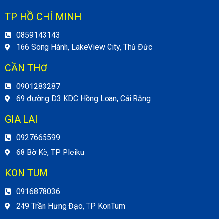
TP HỒ CHÍ MINH
0859143143
166 Song Hành, LakeView City, Thủ Đức
CẦN THƠ
0901283287
69 đường D3 KDC Hồng Loan, Cái Răng
GIA LAI
0927665599
68 Bờ Kè, TP Pleiku
KON TUM
0916878036
249 Trần Hưng Đạo, TP KonTum