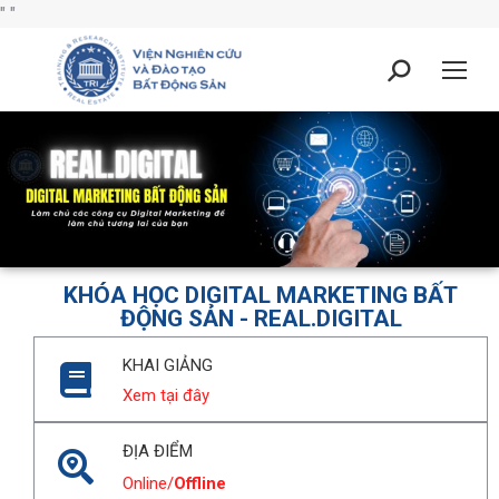
"
"
KHÓA HỌC DIGITAL MARKETING BẤT
ĐỘNG SẢN - REAL.DIGITAL
KHAI GIẢNG
Xem tại đây
ĐỊA ĐIỂM
Online/
Offline