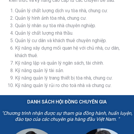
kiến thức và kỹ năng cao cấp từ các chuyên đề sau:
Quản lý chất lượng dịch vụ tòa nhà, chung cư.
Quản lý hình ảnh tòa nhà, chung cư.
Quản lý nhân sự tòa nhà chuyên nghiệp.
Quản lý chất lượng nhà thầu.
Quản lý cư dân và khách thuê chuyên nghiệp.
Kỹ năng xây dựng mối quan hệ với chủ nhà, cư dân,
khách thuê.
Kỹ năng lập và quản lý ngân sách, tài chính.
Kỹ năng quản lý tài sản.
Kỹ năng quản lý trang thiết bị tòa nhà, chung cư.
Kỹ năng quản lý rủi ro cho toà nhà và chung cư.
DANH SÁCH HỘI ĐỒNG CHUYÊN GIA
"Chương trình nhận được sự tham gia đồng hành, huấn luyện,
đào tạo của các chuyên gia hàng đầu Việt Nam. "