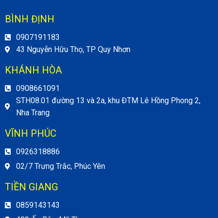
BÌNH ĐỊNH
0907191183
43 Nguyễn Hữu Thọ, TP Quy Nhơn
KHÁNH HÒA
0908661091
STH08.01 đường 13 và 2a, khu ĐTM Lê Hồng Phong 2,
Nha Trang
VĨNH PHÚC
0926318886
02/7 Trưng Trắc, Phúc Yên
TIỀN GIANG
0859143143