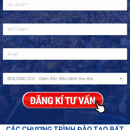
CÁC CHƯƠNG TRÌNH ĐÀO TẠO BẤT