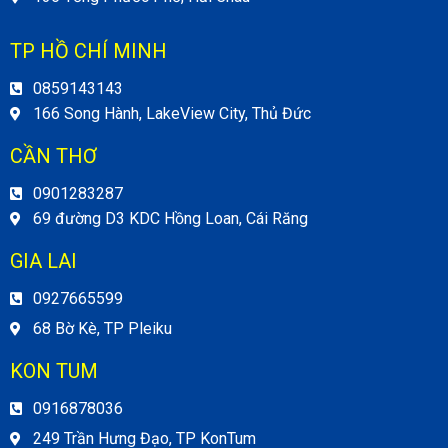
TP HỒ CHÍ MINH
0859143143
166 Song Hành, LakeView City, Thủ Đức
CẦN THƠ
0901283287
69 đường D3 KDC Hồng Loan, Cái Răng
GIA LAI
0927665599
68 Bờ Kè, TP Pleiku
KON TUM
0916878036
249 Trần Hưng Đạo, TP KonTum