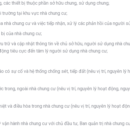
, các thiết bị thuộc phần sở hữu chung, sử dụng chung;
ôi trường tại khu vực nhà chung cư;
 nhà chung cư và việc tiếp nhận, xử lý các phản hồi của người sử
t bị của nhà chung cư;
u trữ và cập nhật thông tin về chủ sở hữu, người sử dụng nhà chun
 động tiêu cực đến tâm lý người sử dụng nhà chung cư;
áo có sự cố và hệ thống chống sét, tiếp đất (nêu vị trí, nguyên lý
ớc trong, ngoài nhà chung cư (nêu vị trí, nguyên lý hoạt động, ngu
nhiệt và điều hòa trong nhà chung cư (nêu vị trí, nguyên lý hoạt đ
ý vận hành nhà chung cư với chủ đầu tư, Ban quản trị nhà chung cư