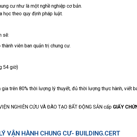
hung cư như là một nghề nghiệp cơ bản.
 học theo quy định pháp luật.
n sẽ:
thành viên ban quản trị chung cư.
 54 giờ)
ia trên 80% thời lượng lý thuyết, đủ thời lượng thực hành, viết bá
được VIỆN NGHIÊN CỨU VÀ ĐÀO TẠO BẤT ĐỘNG SẢN cấp
GIẤY CHỨ
LÝ VẬN HÀNH CHUNG CƯ- BUILDING.CERT