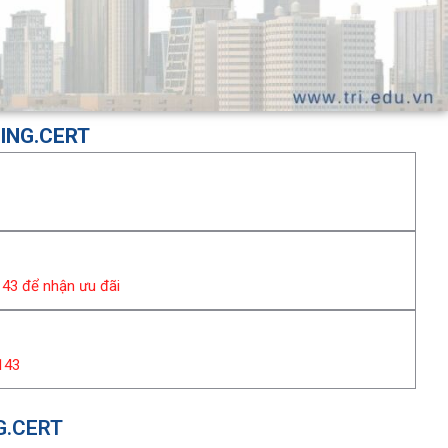
ING.CERT
143 để nhận ưu đãi
.143
G.CERT