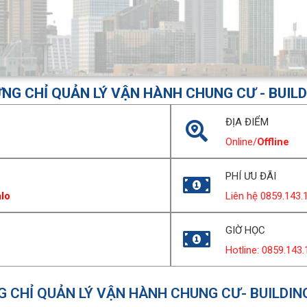
NG CHỈ QUẢN LÝ VẬN HÀNH CHUNG CƯ - BUILD
ĐỊA ĐIỂM
Online/
Offline
PHÍ ƯU ĐÃI
alo
Liên hệ 0859.143.
GIỜ HỌC
Hotline: 0859.143
G CHỈ QUẢN LÝ VẬN HÀNH CHUNG CƯ- BUILDIN