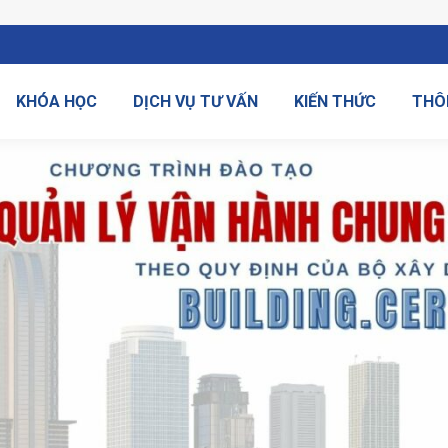
KHÓA HỌC
DỊCH VỤ TƯ VẤN
KIẾN THỨC
THÔ